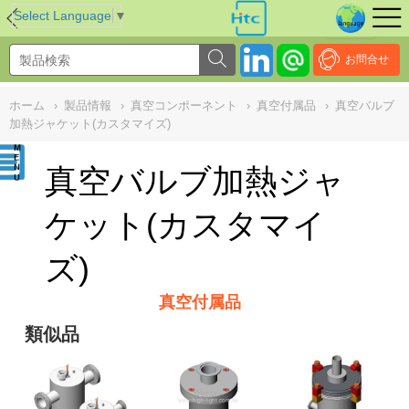
NULL
//
Select Language
▼
お問合せ
ホーム
›
製品情報
›
真空コンポーネント
›
真空付属品
›
真空バルブ
加熱ジャケット(カスタマイズ)
真空バルブ加熱ジャ
ケット(カスタマイ
ズ)
真空付属品
類似品