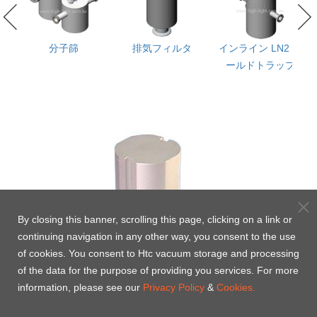
ャ
分子篩
排気フィルタ
インライン LN2 コ
イ
ールドトラップ
By closing this banner, scrolling this page, clicking on a link or
continuing navigation in any other way, you consent to the use
of cookies. You consent to Htc vacuum storage and processing
of the data for the purpose of providing you services. For more
information, please see our
Privacy Policy
&
Cookies.