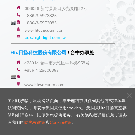
303036 新竹县湖口乡光复路32号
+886-3-5973325
+886-3-5973083
www.
htcvacuum.com
ec@high-light.com.tw
Htc日扬科技股份有限公司
/ 台中办事处
428014
台中市大雅区中科路958号
+886-4-25606357
-
www.
htcvacuum.com
ec@high-light.com.tw
关闭此横幅，滚动网站页面，单击连结或以任何其他方式继续导
/
Htc日扬科技股份有限公司
高雄办事处
航浏览网站，即表示您同意使用cookies。 您同意Htc日扬真空存
储和处理资料，以便为您提供服务。 有关隐私权详细信息，请参
814010 高雄市仁武区竹业巷26号
阅我们的
隐私权政策
和
Cookie政策
。
+886-7-372-9606
-