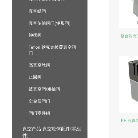
真空蝶阀
真空传输阀门(矩形阀)
钟摆阀
整合输出
Teflon 铁氟龙披覆真空阀
门
高真空球阀
止回阀
破真空阀/粗抽阀
全金属阀门
阀门零件组
KF 高
真空产品-真空腔体配件(零組
件)