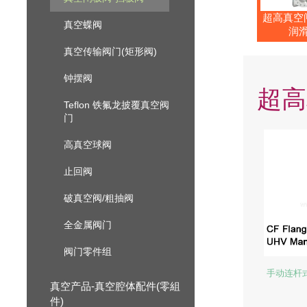
超高真空
真空蝶阀
润滑
真空传输阀门(矩形阀)
钟摆阀
超高
Teflon 铁氟龙披覆真空阀
门
高真空球阀
止回阀
破真空阀/粗抽阀
全金属阀门
阀门零件组
手动连杆式
真空产品-真空腔体配件(零組
件)