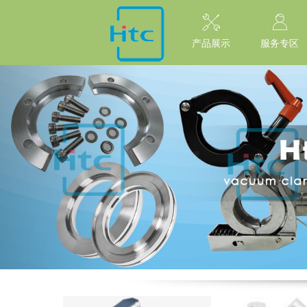
// replaced by scott on 2026/7/20 reason: high risk: Unsafe Implementa
产品展示
服务专区
Previous