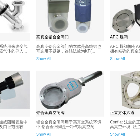
高真空铝合金阀门
APC 蝶阀
系统用来改变气
高真空铝合金阀门的本体是高纯铝也
APC 蝶阀拥有
气体的导入...
可选用不锈钢，连结法兰为KF(...
拥有精确的真空压
Show All
Show All
铝合金真空闸阀
正立方体六通
通或阻断管路中
铝合金真空闸阀用于高真空系统环境
Conflat 法
口径范围较...
中,铝合金闸阀是一种气动真空闸...
高真空环境. 法兰尺
Show All
Show All