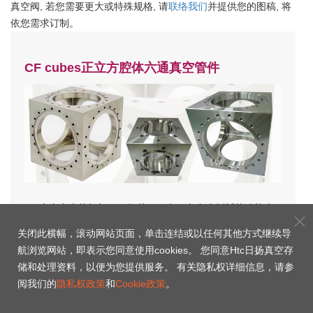
真空阀, 若您需要更大或特殊规格, 请
联络我们
并提供您的图稿, 将
依您需求订制。
CF cubes正立方腔体六通真空管件
Htc
真空立方体框架易于组装，因为具有六个侧板的功能真
空室可以根据您的真空泵送或穿通要求进行修改。
关闭此横幅，滚动网站页面，单击连结或以任何其他方式继续导
航浏览网站，即表示您同意使用cookies。 您同意Htc日扬真空存
储和处理资料，以便为您提供服务。 有关隐私权详细信息，请参
阅我们的
隐私权政策
和
Cookie政策
。