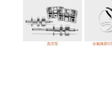
真空泵
全氟橡胶O型