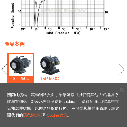
產品案例
ISP 250C
ISP 500C
關閉此橫幅，滾動網站頁面，單擊鏈接或以任何其他方式繼續導
航瀏覽網站，即表示您同意使用cookies。 您同意Htc日揚真空存
儲和處理數據，以便為您提供服務。 有關隱私權詳細資訊，請參
ISP 250C
閱我們的
隱私權政策
和
Cookie政策
。