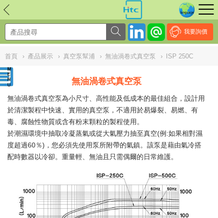
NULL
//
我要詢價
首頁
›
產品展示
›
真空泵幫浦
›
無油渦卷式真空泵
›
ISP 250C
無油渦卷式真空泵
無油渦卷式真空泵為小尺寸、高性能及低成本的最佳組合，設計用
於清潔製程中快速、實用的真空泵，不適用於易爆裂、易燃、有
毒、腐蝕性物質或含有粉末顆粒的製程使用。
於潮濕環境中抽取冷凝蒸氣或從大氣壓力抽至真空(例:如果相對濕
度超過60％)，您必須先使用泵所附帶的氣鎮。該泵是藉由氣冷搭
配時數器以冷卻。重量輕、無油且只需偶爾的日常維護。