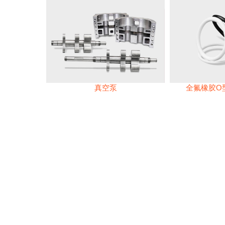
真空泵
全氟橡胶O型