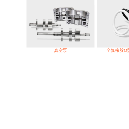
真空泵
全氟橡胶O型