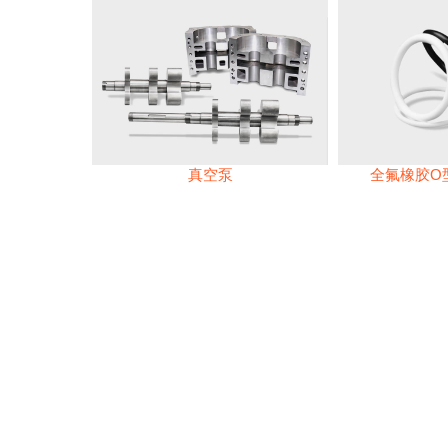
真空泵
全氟橡胶O型