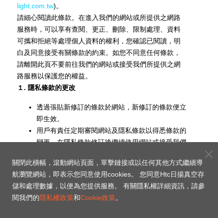
light.com.tw
)。
請細心閱讀此條款。在進入我們的網站或所提供之網路
服務時，可以享有查閱、更正、刪除、限制處理、資料
可攜和拒絕等處理個人資料的權利，您確認已閱讀，明
白及同意接受有關條款的約束。如您不同意任何條款，
請離開此頁不要前往我們的網站或接受我們所提供之網
路服務以保護您的權益。
１
.
隱私條款的更改
透過張貼新修訂的條款於網站，新修訂的條款便立
即生效。
用戶有責任定期審閱網站及隱私條款以得悉條款的
變更。在隱私條款修訂後繼續使用網站或接受我們
所提供之網路服務代表您已認知及接納新修訂的條
關閉此橫幅，滾動網站頁面，單擊鏈接或以任何其他方式繼續導
款。
航瀏覽網站，即表示您同意使用cookies。 您同意Htc日揚真空存
2.
搜集的資料的種類及用途
儲和處理數據，以便為您提供服務。 有關隱私權詳細資訊，請參
閱我們的
隱私權政策
和
Cookie政策
。
Htc日揚真空可能收集您個人識別資訊包括：