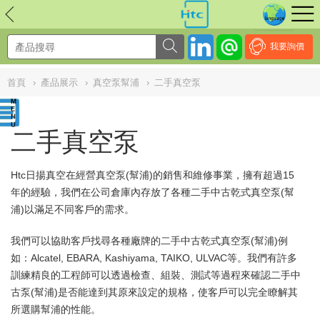
NULL
//
我要詢價
首頁
›
產品展示
›
真空泵幫浦
›
二手真空泵
二手真空泵
Htc日揚真空在經營真空泵(幫浦)的銷售和維修事業，擁有超過15
年的經驗，我們在公司倉庫內存放了各種二手中古乾式真空泵(幫
浦)以滿足不同客戶的需求。
我們可以協助客戶找尋各種廠牌的二手中古乾式真空泵(幫浦)例
如：Alcatel, EBARA, Kashiyama, TAIKO, ULVAC等。我們有許多
訓練精良的工程師可以透過檢查、組裝、測試等過程來確認二手中
古泵(幫浦)是否能達到其原來設定的規格，使客戶可以完全瞭解其
所選購幫浦的性能。