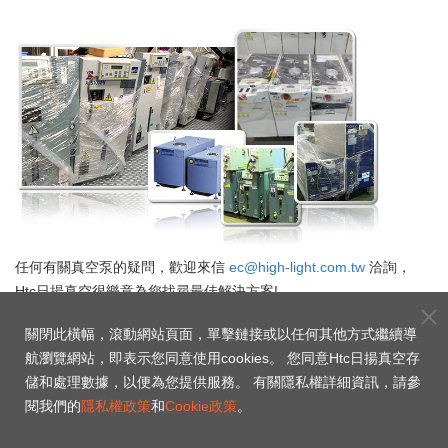
任何有關真空泵的疑問，歡迎來信
ec@high-light.com.tw
洽詢，
Htc日揚真空很樂意為您找尋最佳解決方案!
關閉此橫幅，滾動網站頁面，單擊鏈接或以任何其他方式繼續導
立即向我們聯絡
航瀏覽網站，即表示您同意使用cookies。 您同意Htc日揚真空存
儲和處理數據，以便為您提供服務。 有關隱私權詳細資訊，請參
台南
新竹
上海
技術服務
技術服務
閱我們的
隱私權政策
和
Cookie政策
。
技術服務中心
中心
中心