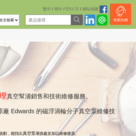
/
/
/
/
繁中
簡中
EN
日
網站地圖
我要詢價
理
真空幫浦銷售和技術維修服務。
廠 Edwards 的磁浮渦輪分子真空泵維修技
真空泵
規劃，能找出
壞損處並加以維修復原。