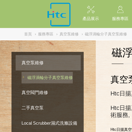
NULL
//
產品展示
服務專區
首頁
›
服務專區
›
真空泵維修
›
磁浮渦輪分子真空泵維修
磁
真空泵維修
真空
磁浮渦輪分子真空泵維修
真空閥門維修
Htc日
Htc日
二手真空泵
術服務,
Local Scrubber濕式洗滌設備
Htc日揚