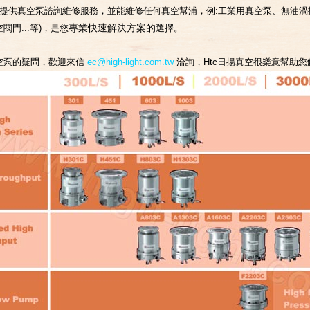
空提供真空泵諮詢維修服務，並能維修任何真空幫浦，例:工業用真空泵、無油渦捲
專業快速解決方案的
閥門...等)，是您
選擇。
空泵的疑問，歡迎來信
ec@high-light.com.tw
洽詢，Htc日揚真空很樂意幫助您