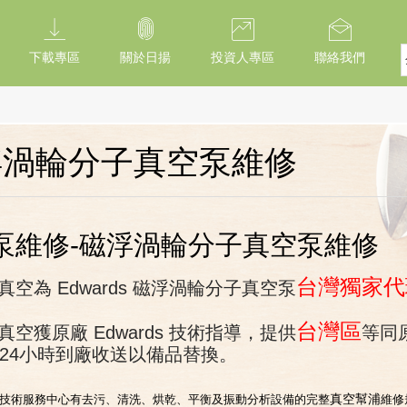
下載專區
關於日揚
投資人專區
聯絡我們
浮渦輪分子真空泵維修
泵維修-磁浮渦輪分子真空泵維修
台灣獨家代
揚真空為 Edwards 磁浮渦輪分子真空泵
台灣區
揚真空獲原廠 Edwards 技術指導，提供
等同原
 24小時到廠收送以備品替換。
真空幫浦
真空技術服務中心有去污、清洗、烘乾、平衡及振動分析設備的完整
維修