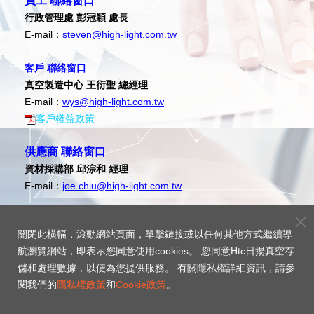
員工 聯絡窗口
行政管理處 彭冠穎 處長
E-mail：
steven@high-light.com.tw
客戶 聯絡窗口
真空製造中心 王衍聖 總經理
E-mail：
wys@high-light.com.tw
客戶權益政策
供應商 聯絡窗口
資材採購部 邱淙和 經理
E-mail：
joe.chiu@high-light.com.tw
政府機關 聯絡窗口
關閉此橫幅，滾動網站頁面，單擊鏈接或以任何其他方式繼續導
行政管理處 楊筑傑 經理
航瀏覽網站，即表示您同意使用cookies。 您同意Htc日揚真空存
E-mail：
sunny@high-light.com.tw
儲和處理數據，以便為您提供服務。 有關隱私權詳細資訊，請參
閱我們的
隱私權政策
和
Cookie政策
。
違反誠信經營檢舉聯絡資訊