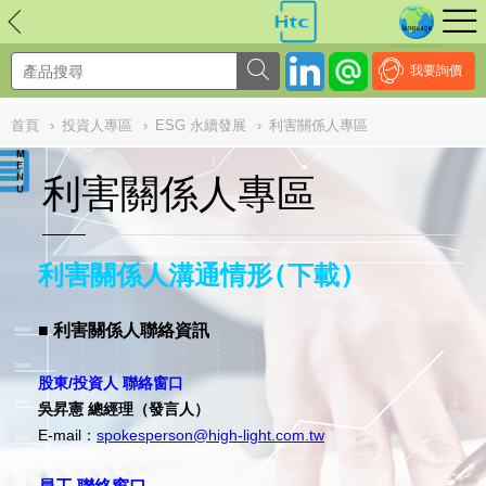
NULL
//
我要詢價
首頁
›
投資人專區
›
ESG 永續發展
›
利害關係人專區
利害關係人專區
利害關係人溝通情形(下載)
■ 利害關係人聯絡資訊
股東/投資人 聯絡窗口
吳昇憲
總經理（發言人）
E-mail：
spokesperson@high-light.com.tw