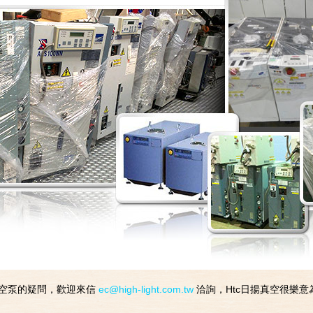
空泵的疑問，歡迎來信
ec@high-light.com.tw
洽詢，Htc日揚真空很樂意