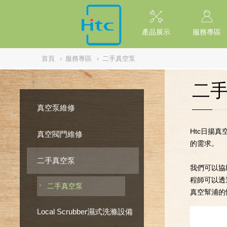
NULL
//
產品展示
服務專區
首頁
›
服務專區
›
二手真空泵
二
真空泵維修
Htc日揚真
真空閥門維修
的需求。
二手真空泵
我們可以協
程師可以透
二手真空泵
真空
幫浦的
Local Scrubber濕式洗滌設備