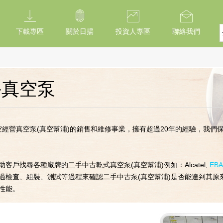
下載專區
關於日揚
投資人專區
聯絡我們
手真空泵
空經營真空泵(
真空
幫浦)的銷售和維修事業，擁有超過20年的經驗，我們
助客戶找尋各種廠牌的二手中古乾式真空泵(
真空
幫浦)例如：Alcatel,
EB
過檢查、組裝、測試等過程來確認二手中古泵(
真空
幫浦)是否能達到其原
性能。