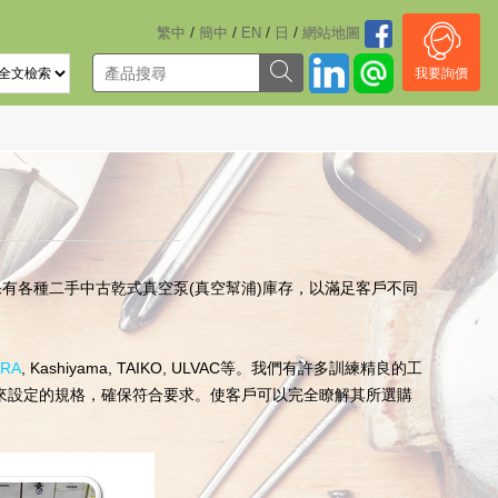
/
/
/
/
繁中
簡中
EN
日
網站地圖
我要詢價
保有各種二手中古乾式真空泵(真空幫浦)庫存，以滿足客戶不同
ARA
, Kashiyama, TAIKO, ULVAC等。我們有許多訓練精良的工
來設定的規格，確保符合要求。使客戶可以完全瞭解其所選購