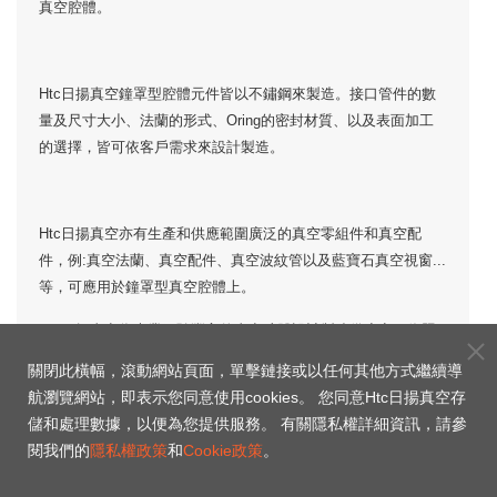
真空腔體。
Htc日揚真空鐘罩型腔體元件皆以不鏽鋼來製造。接口管件的數
量及尺寸大小、法蘭的形式、Oring的密封材質、以及表面加工
的選擇，皆可依客戶需求來設計製造。
Htc日揚真空亦有生產和供應範圍廣泛的真空零組件和真空配
件，例:真空法蘭、真空配件、真空波紋管以及藍寶石真空視窗...
等，可應用於鐘罩型真空腔體上。
Htc日揚真空為專業經驗豐富的真空腔體設計製造供應商，依照
客戶訂製的需求客製化鐘罩型真空腔體，分析您的需求以找到適
關閉此橫幅，滾動網站頁面，單擊鏈接或以任何其他方式繼續導
合的應用設計，並擁有高品質的製造質量保證，提供安裝和諮詢
航瀏覽網站，即表示您同意使用cookies。 您同意Htc日揚真空存
現場服務解決方案的協助。
儲和處理數據，以便為您提供服務。 有關隱私權詳細資訊，請參
閱我們的
隱私權政策
和
Cookie政策
。
有任何相關鐘罩型真空腔體的需求或問題，歡迎
聯繫我們
，Htc