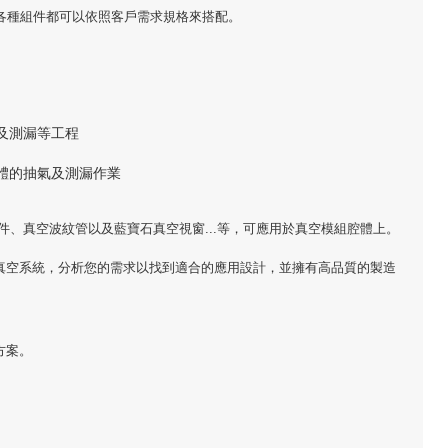
各種組件都可以依照客戶需求規格來搭配。
及測漏等工程
體的抽氣及測漏作業
件、真空波紋管以及藍寶石真空視窗...等，可應用於真空模組腔體上。
與真空系統，分析您的需求以找到適合的應用設計，並擁有高品質的製造
方案。