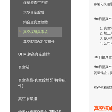
鐘罩型真空腔體
客製化模組
大型真空腔體
Htc日揚真
鋁合金真空腔體
真空
真空模組與系統
加工
使用
真空腔體配件零組件
公司
UHV 超高真空腔體
Htc日揚
真空閥
Htc日揚
質量保證，
真空產品-真空腔體配件(零組
件)
有任何相關
真空泵幫浦
真空模
全氟化橡膠O型圈 (FFKM)