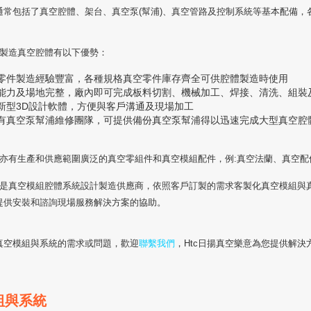
通常包括了真空腔體、架台、真空泵(幫浦)、真空管路及控制系統等基本配備，
空製造真空腔體有以下優勢：
零件製造經驗豐富，各種規格真空零件庫存齊全可供腔體製造時使用
能力及場地完整，廠內即可完成板料切割、機械加工、焊接、清洗、組裝
新型3D設計軟體，方便與客戶溝通及現場加工
有真空泵幫浦維修團隊，可提供備份真空泵幫浦得以迅速完成大型真空腔
真空亦有生產和供應範圍廣泛的真空零組件和真空模組配件，例:真空法蘭、真空配
真空是真空模組腔體系統設計製造供應商，依照客戶訂製的需求客製化真空模組
提供安裝和諮詢現場服務解決方案的協助。
真空模組與系統的需求或問題，歡迎
聯繫我們
，Htc日揚真空樂意為您提供解決
組與系統