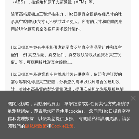
（AES），接觸角和原子力顯微鏡（AFM）等。
隨著高精度機加工和焊接能力，Htc日揚真空提供各種尺寸的球
形真空腔體從8英寸到20英寸甚至更大。所有的尺寸和腔體的應
用於UHV超高真空依客戶需求設計製作。
Htc日揚真空亦有生產和供應範圍廣泛的真空產品零組件和真空
配件，例:真空法蘭、真空配件、真空波紋管以及藍寶石真空視
窗...等，可應用於球形真空腔體上。
Htc日揚真空為專業真空腔體設計製造供應商，依照客戶訂製的
需求客製化球型真空腔體，分析您的需求以找到適合的應用設
計，並擁有高品質的製造質量保證，提供安裝和諮詢現場服務解
決方案的協助。
關閉此橫幅，滾動網站頁面，單擊鏈接或以任何其他方式繼續導
航瀏覽網站，即表示您同意使用cookies。 您同意Htc日揚真空存
有任何相關球型圓形真空腔體的需求或問題，歡迎
聯繫我們
，
儲和處理數據，以便為您提供服務。 有關隱私權詳細資訊，請參
Htc日揚真空樂意為您提供解決方案。
閱我們的
隱私權政策
和
Cookie政策
。