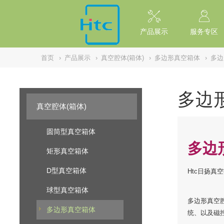
// replaced by scott on 2026/7/20 reason: high risk: Unsafe Implementa
产品展示
服务专区
首页
›
产品展示
›
真空腔体(箱体)
›
多边形真空箱体
›
多边
多边
真空腔体(箱体)
圆筒型真空箱体
多边
矩形真空箱体
D型真空箱体
Htc日扬
球型真空箱体
多边形真空
多边形真空箱体
统、以及磁