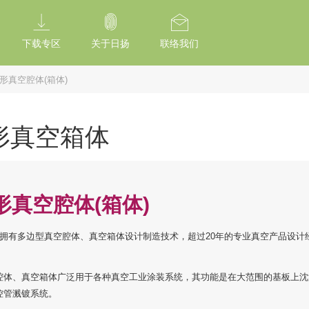
tion Of Subresource Integrity /*
*/ // --------------------------------------------
下载专区
关于日扬
联络我们
形真空腔体(箱体)
形真空箱体
形真空腔体(箱体)
真空拥有多边型真空腔体、真空箱体设计制造技术，超过20年的专业真空产品设
腔体、真空箱体广泛用于各种真空工业涂装系统，其功能是在大范围的基板上沈淀
控管溅镀系统。