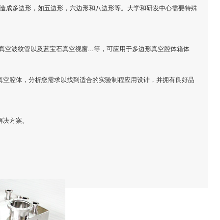
造成多边形，如五边形，六边形和八边形等。大学和研发中心需要特殊
真空波纹管以及蓝宝石真空视窗...等，可应用于多边形真空腔体箱体
形真空腔体，分析您需求以找到适合的实验制程应用设计，并拥有良好品
解决方案。