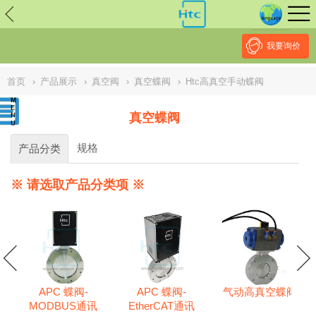
// replaced by scott on 2026/7/20 reason: high risk: Unsafe
Implementation Of Subresource Integrity /*
*/ // ------------------------------
--------------------------------------------------
NULL
//
我要询价
首页
›
产品展示
›
真空阀
›
真空蝶阀
›
Htc高真空手动蝶阀
真空蝶阀
规格
产品分类
※ 请选取产品分类项 ※
APC 蝶阀-
APC 蝶阀-
气动高真空蝶阀
系列
MODBUS通讯
EtherCAT通讯