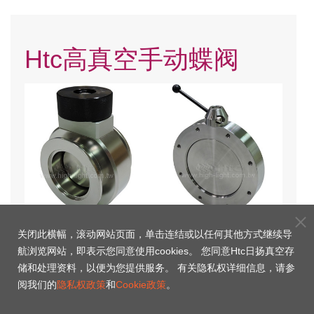
Htc高真空手动蝶阀
KF 手动高真空蝶阀
ISO-F 手动高真空蝶阀
关闭此横幅，滚动网站页面，单击连结或以任何其他方式继续导
航浏览网站，即表示您同意使用cookies。 您同意Htc日扬真空存
储和处理资料，以便为您提供服务。 有关隐私权详细信息，请参
阅我们的
隐私权政策
和
Cookie政策
。
Bo