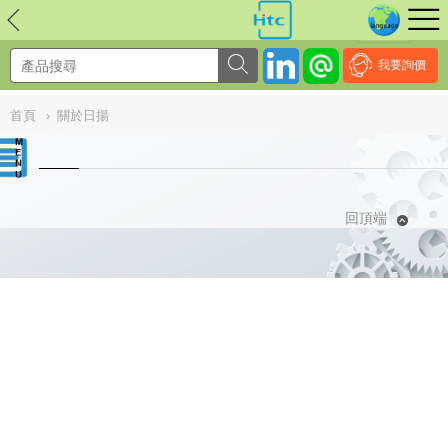
NULL
//
我要詢價
首頁
›
關於日揚
回頂端