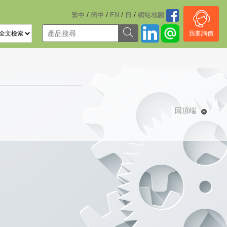
/
/
/
/
繁中
簡中
EN
日
網站地圖
我要詢價
回頂端