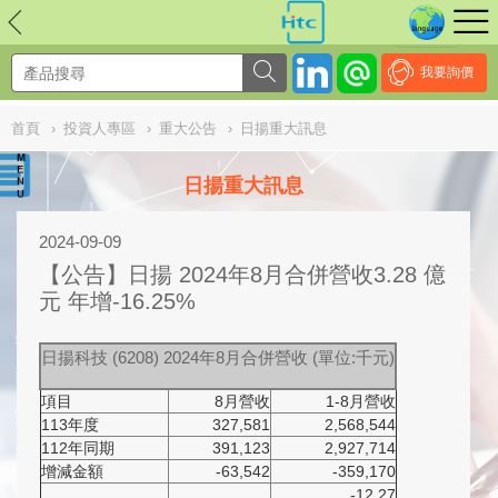
NULL
//
我要詢價
首頁
›
投資人專區
›
重大公告
›
日揚重大訊息
日揚重大訊息
2024-09-09
【公告】日揚 2024年8月合併營收3.28 億
元 年增-16.25%
日揚科技 (6208) 2024年8月合併營收 (單位:千元)
項目
8月營收
1-8月營收
113年度
327,581
2,568,544
112年同期
391,123
2,927,714
增減金額
-63,542
-359,170
-12.27