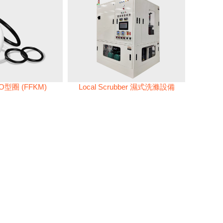
型圈 (FFKM)
Local Scrubber 濕式洗滌設備