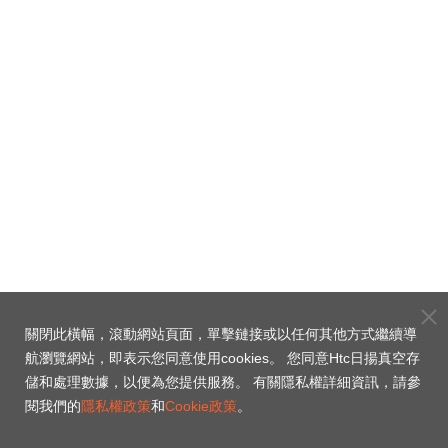
關閉此橫幅，滾動網站頁面，單擊鏈接或以任何其他方式繼續導
航瀏覽網站，即表示您同意使用cookies。 您同意Htc日揚真空存
儲和處理數據，以便為您提供服務。 有關隱私權詳細資訊，請參
閱我們的
隱私權政策
和
Cookie政策
。