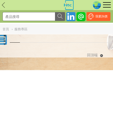
NULL
//
我要詢價
首頁
›
服務專區
回頂端