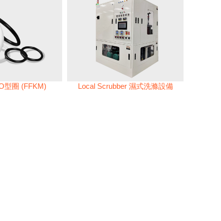
型圈 (FFKM)
Local Scrubber 濕式洗滌設備