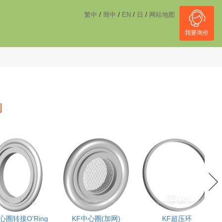
------------------------------------
NULL
//
/
/
/
/
繁中
簡中
EN
日
网站地图
我要询价
列
心圈转接O'Ring
KF中心圈(加网)
KF超压环