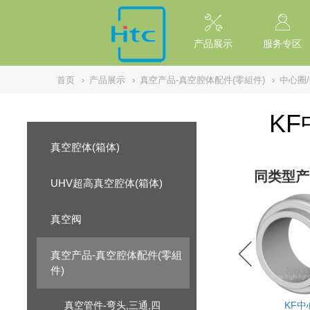
// replaced by scott on 2026/7/20 reason: high risk: Unsafe Implementa
产品展示
服务专区
首页
›
产品展示
›
真空产品-真空腔体配件(零組件)
›
中心圈
KF
真空腔体(箱体)
同类型产
UHV超高真空腔体(箱体)
真空阀
真空产品-真空腔体配件(零組
件)
真空管件-弯头,三通,四
KF中