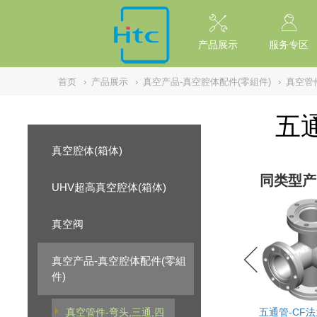
// replaced by scott on 2026/7/20 reason: high risk: Unsafe Implementa
产品展示
服务专区
首页
›
产品展示
›
真空产品-真空腔体配件(零組件)
›
真空管件
五
真空腔体(箱体)
同类型产
UHV超高真空腔体(箱体)
真空阀
真空产品-真空腔体配件(零組
件)
真空管件-弯头,三通,四
五通管-CF法