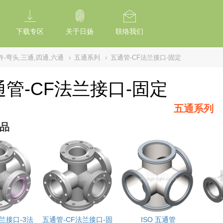
tion Of Subresource Integrity /*
*/ // --------------------------------------------
下载专区
关于日扬
联络我们
-弯头,三通,四通,六通
›
五通系列
›
五通管-CF法兰接口-固定
通管-CF法兰接口-固定
五通系列
品
兰接口-3法
五通管-CF法兰接口-固
ISO 五通管