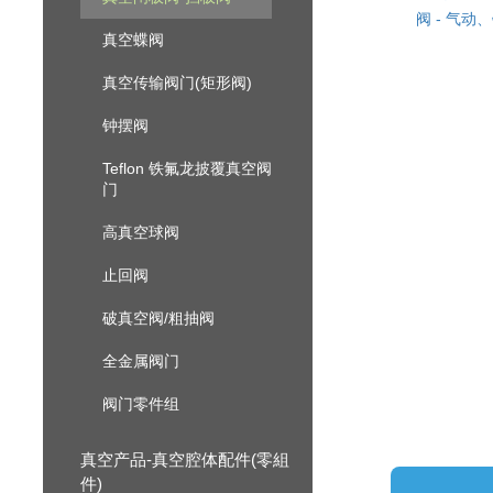
阀 - 气动
真空蝶阀
真空传输阀门(矩形阀)
钟摆阀
Teflon 铁氟龙披覆真空阀
门
高真空球阀
止回阀
破真空阀/粗抽阀
全金属阀门
阀门零件组
真空产品-真空腔体配件(零組
件)