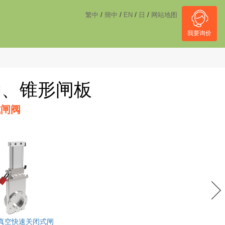
------------------------------------
NULL
//
/
/
/
/
繁中
簡中
EN
日
网站地图
我要询价
动、锥形闸板
式闸阀
高真空快速关闭式闸