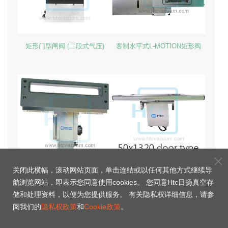
矩形门型闸阀 (二段式气压)
客制水平式L-MOTION矩形阀
关闭此横幅，滚动网站页面，单击连结或以任何其他方式继续导
矩形传输阀含波纹管(50x420 单
大型矩形门型闸阀L-motion type
航浏览网站，即表示您同意使用cookies。 您同意Htc日扬真空存
缸)-硬阳
储和处理资料，以便为您提供服务。 有关隐私权详细信息，请参
阅我们的
隐私权政策
和
Cookie政策
。