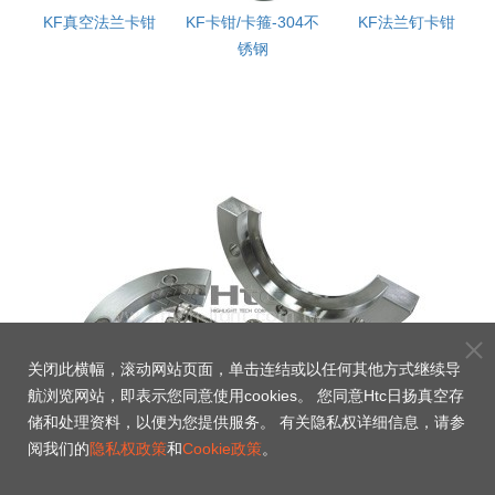
条式
KF真空法兰卡钳
KF卡钳/卡箍-304不
KF法兰钉卡钳
锈钢
关闭此横幅，滚动网站页面，单击连结或以任何其他方式继续导
航浏览网站，即表示您同意使用cookies。 您同意Htc日扬真空存
储和处理资料，以便为您提供服务。 有关隐私权详细信息，请参
阅我们的
隐私权政策
和
Cookie政策
。