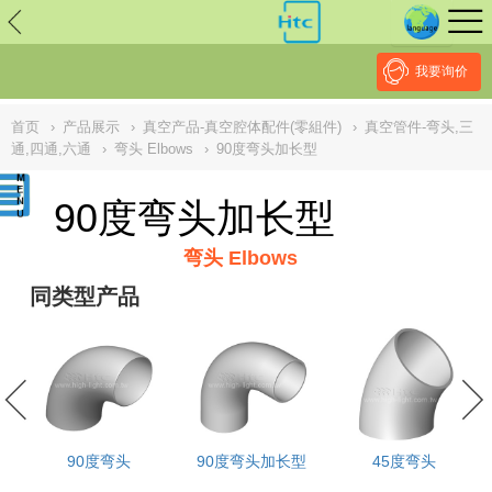
// replaced by scott on 2026/7/20 reason: high risk: Unsafe
Implementation Of Subresource Integrity /*
*/ // ------------------------------
--------------------------------------------------
NULL
//
我要询价
首页
›
产品展示
›
真空产品-真空腔体配件(零組件)
›
真空管件-弯头,三
通,四通,六通
›
弯头 Elbows
›
90度弯头加长型
90度弯头加长型
弯头 Elbows
同类型产品
兰接
90度弯头
90度弯头加长型
45度弯头