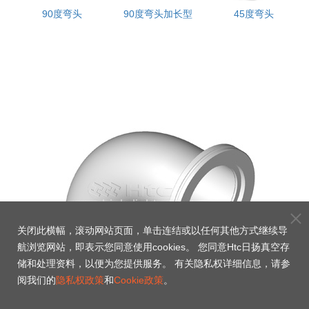
兰接
90度弯头
90度弯头加长型
45度弯头
关闭此横幅，滚动网站页面，单击连结或以任何其他方式继续导
航浏览网站，即表示您同意使用cookies。 您同意Htc日扬真空存
储和处理资料，以便为您提供服务。 有关隐私权详细信息，请参
阅我们的
隐私权政策
和
Cookie政策
。