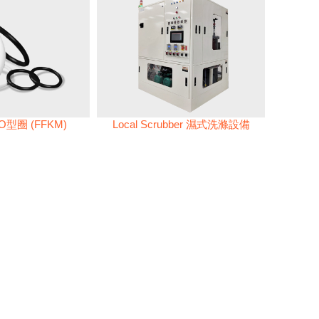
型圈 (FFKM)
Local Scrubber 濕式洗滌設備