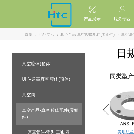
// replaced by scott on 2026/7/20 reason: high risk: Unsafe Implementa
产品展示
服务专区
首页
›
产品展示
›
真空产品-真空腔体配件(零組件)
›
真空法
日规
真空腔体(箱体)
同类型产
UHV超高真空腔体(箱体)
真空阀
真空产品-真空腔体配件(零組
件)
真空管件-弯头,三通,四
美规法兰(