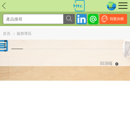
NULL
//
我要詢價
首頁
›
服務專區
回頂端