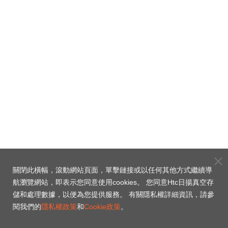
關閉此橫幅，滾動網站頁面，單擊鏈接或以任何其他方式繼續導
航瀏覽網站，即表示您同意使用cookies。 您同意Htc日揚真空存
儲和處理數據，以便為您提供服務。 有關隱私權詳細資訊，請參
閱我們的
隱私權政策
和
Cookie政策
。