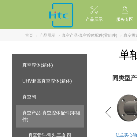
// replaced by scott on 2026/7/20 reason: high risk: Unsafe Implementa
产品展示
服务专区
首页
›
产品展示
›
真空产品-真空腔体配件(零組件)
›
真空贯
单
真空腔体(箱体)
同类型产
UHV超高真空腔体(箱体)
真空阀
真空产品-真空腔体配件(零組
件)
真空管件-弯头,三通,四
法兰实心轴