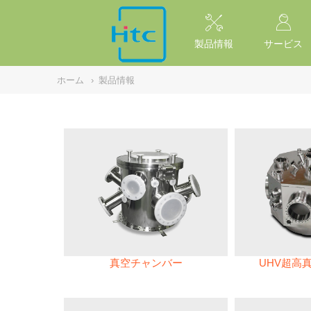
NULL
//
製品情報
サービス
ホーム
›
製品情報
真空チャンバー
UHV超高