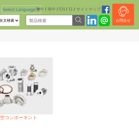
/
/
/
/
Select Language
繁中
▼
簡中
EN
日
サイトマッブ
お問合せ
空コンポーネント