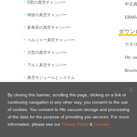
D型の真空チャンバー
中古
球状の真空チャンバー
EBA
多角形の真空チャンバー
ダウン
ベルジャー真空チャンバー
カタ
大型の真空チャンバー
Htc va
アルミ真空チャンバー
Broch
真空モジュールとシステム
Video
Vacuum Chamber Kits
By closing this banner, scrolling this page, clicking on a link or
企業情
continuing navigation in any other way, you consent to the use
UHV超高真空チャンバー
of cookies. You consent to Htc vacuum storage and processing
Compa
Synchrotron Radiation Chambers
of the data for the purpose of providing you services. For more
Htc M
information, please see our
Privacy Policy
&
Cookies.
Academic Research Chambers
Busin