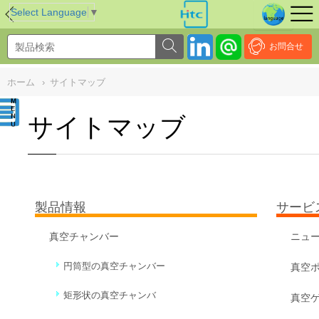
NULL
//
Select Language
▼
お問合せ
ホーム
›
サイトマッブ
サイトマッブ
製品情報
サービ
真空チャンバー
ニュ
円筒型の真空チャンバー
真空
矩形状の真空チャンバ
真空