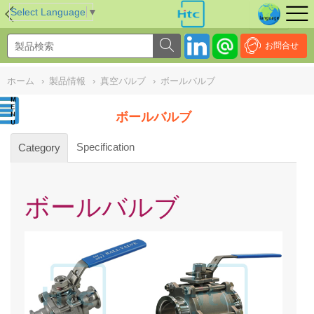
NULL
//
Select Language
▼
お問合せ
ホーム
›
製品情報
›
真空バルブ
›
ボールバルブ
ボールバルブ
Specification
Category
ボールバルブ