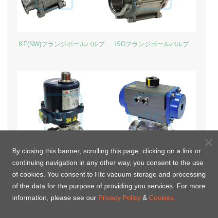
KF(NW)フランジボールバルブ
ISOフランジボールバルブ
By closing this banner, scrolling this page, clicking on a link or
continuing navigation in any other way, you consent to the use
KF(NW)電動式ボールバルブ
KF(NW)ボールバルブ-複動式
of cookies. You consent to Htc vacuum storage and processing
of the data for the purpose of providing you services. For more
information, please see our
Privacy Policy
&
Cookies.