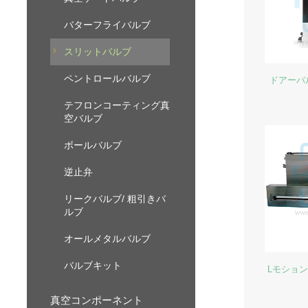
バターフライバルブ
スリットバルブ
ペントロールバルブ
ドアーバ
テフロンコーティング真
空バルブ
ボールバルブ
逆止弁
リークバルブ/ 粗引きバ
ルブ
オールメタルバルブ
バルブキット
Lモショ
真空コンポーネント