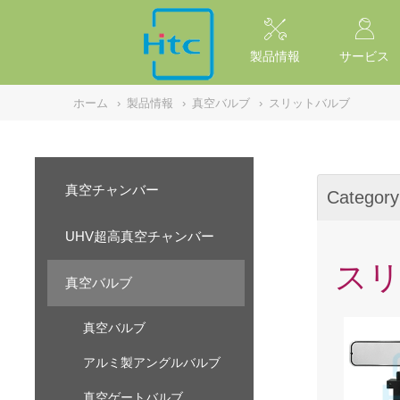
NULL
//
製品情報
サービス
ホーム
›
製品情報
›
真空バルブ
›
スリットバルブ
真空チャンバー
Category
UHV超高真空チャンバー
ス
真空バルブ
真空バルブ
アルミ製アングルバルブ
真空ゲートバルブ