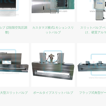
ルブ (2段階空気圧調
カスタマズ横式Lモションスリ
スリットバルブ-
整)
ットバルブ
け、硬質アル
ン大型スリットバルブ
ボールタイプスリットバルブ
フラップ式角型ゲ