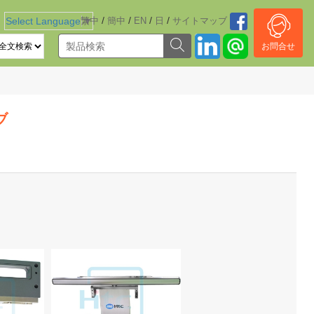
/
/
/
/
Select Language
繁中
▼
簡中
EN
日
サイトマッブ
お問合せ
ブ