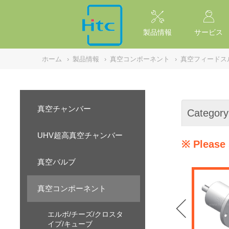
NULL
//
製品情報
サービス
ホーム
›
製品情報
›
真空コンポーネント
›
真空フィードス
真空チャンバー
Category
UHV超高真空チャンバー
※ Please 
真空バルブ
真空コンポーネント
エルボ/チーズ/クロスタ
イプ/キューブ