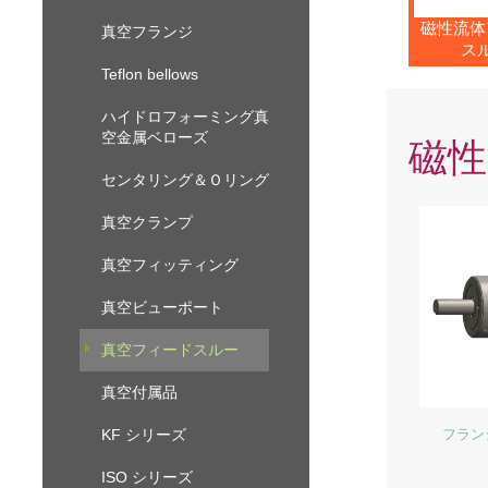
磁性流体
真空フランジ
ス
Teflon bellows
ハイドロフォーミング真
空金属ベローズ
磁性
センタリング＆Ｏリング
真空クランプ
真空フィッティング
真空ビューポート
真空フィードスルー
真空付属品
KF シリーズ
フラン
ISO シリーズ