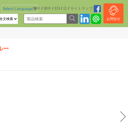
/
/
/
/
Select Language
繁中
▼
簡中
EN
日
サイトマッブ
お問合せ
ルー