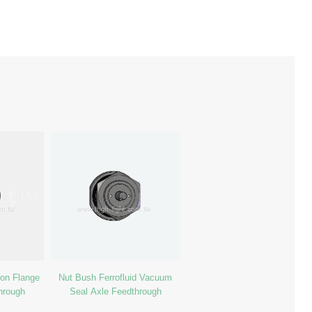
Non Flange
Nut Bush Ferrofluid Vacuum
through
Seal Axle Feedthrough