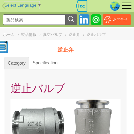
NULL
//
Select Language
▼
お問合せ
ホーム
›
製品情報
›
真空バルブ
›
逆止弁
›
逆止バルブ
逆止弁
Specification
Category
逆止バルブ