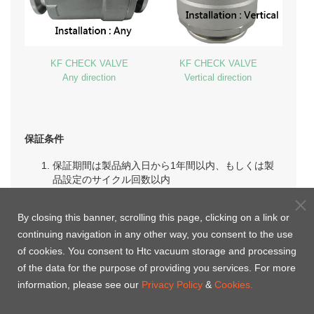
KF CHECK VALVE
KF CHECK VALVE
Any direction
Vertical direction
保証条件
保証期間は製品納入日から1年間以内、もしくは製
品設定のサイクル回数以内
操作環境はエアー、不活性ガス及び真空である
自然災害や操作誤り等での損害及び消耗品は保証し
By closing this banner, scrolling this page, clicking on a link or
ない
continuing navigation in any other way, you consent to the use
お客様のご使用後、目視で粉塵が確認された場合、
この状況は保証対象外となります
of cookies. You consent to Htc vacuum storage and processing
of the data for the purpose of providing you services. For more
information, please see our
Privacy Policy
&
Cookies.
Welcome to
contact us
, Htc Vacuum is willing to provide
solutions for you.