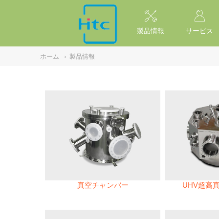
NULL
//
製品情報
サービス
ホーム
›
製品情報
真空チャンバー
UHV超高