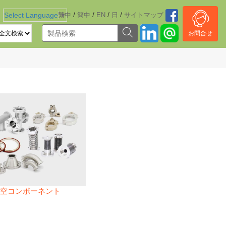
/
/
/
/
Select Language
繁中
▼
簡中
EN
日
サイトマッブ
お問合せ
空コンポーネント