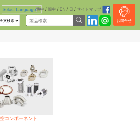
/
/
/
/
Select Language
繁中
▼
簡中
EN
日
サイトマッブ
お問合せ
空コンポーネント