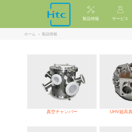
NULL
//
製品情報
サービス
ホーム
›
製品情報
真空チャンバー
UHV超高