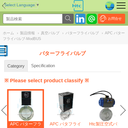
NULL
//
Select Language
▼
お問合せ
ホーム
›
製品情報
›
真空バルブ
›
バターフライバルブ
›
APC バター
フライバルブ-ModBUS
バターフライバルブ
Specification
Category
※ Please select product classify ※
APC バターフラ
APC バタフライ
Htc製圧空式バタ
s