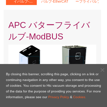
イバルブ-
バルブ-EtherCAT
ーフライバルブ
ModBUS
APC バターフライバ
ルブ-ModBUS
By closing this banner, scrolling this page, clicking on a link or
continuing navigation in any other way, you consent to the use
of cookies. You consent to Htc vacuum storage and processing
of the data for the purpose of providing you services. For more
CF APC 制御バターフライバル
KF APC制御バターフライバル
information, please see our
Privacy Policy
&
Cookies.
ブ
ブ