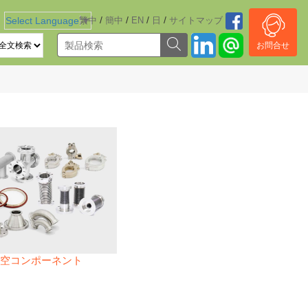
/
/
/
/
Select Language
繁中
▼
簡中
EN
日
サイトマッブ
お問合せ
空コンポーネント