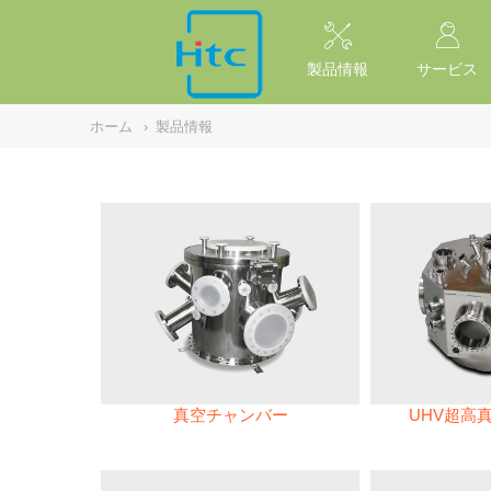
NULL
//
製品情報
サービス
ホーム
›
製品情報
真空チャンバー
UHV超高