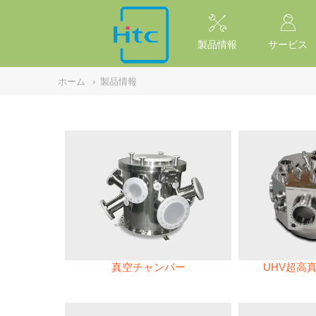
NULL
//
製品情報
サービス
ホーム
›
製品情報
真空チャンバー
UHV超高