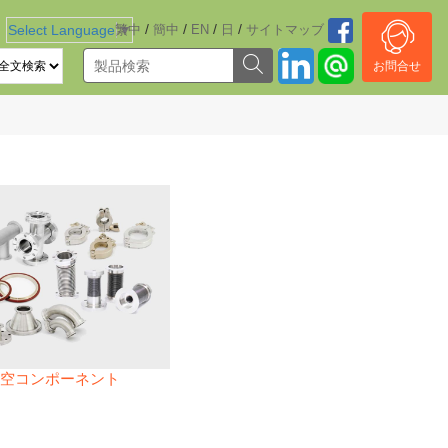
/
/
/
/
Select Language
繁中
▼
簡中
EN
日
サイトマッブ
お問合せ
空コンポーネント