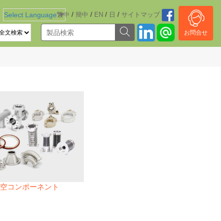
/
/
/
/
Select Language
繁中
▼
簡中
EN
日
サイトマッブ
お問合せ
空コンポーネント