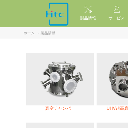
NULL
//
製品情報
サービス
ホーム
›
製品情報
真空チャンバー
UHV超高